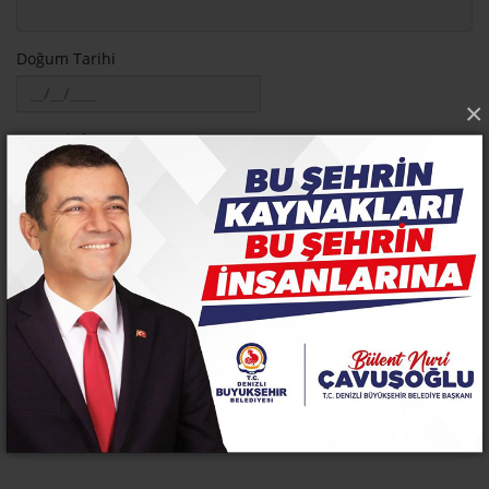
Doğum Tarihi
×
Cep Telefonu
Diğer Telefon:
Vasisinin TC Kimlik No
Vasisinin Doğum Tarihi